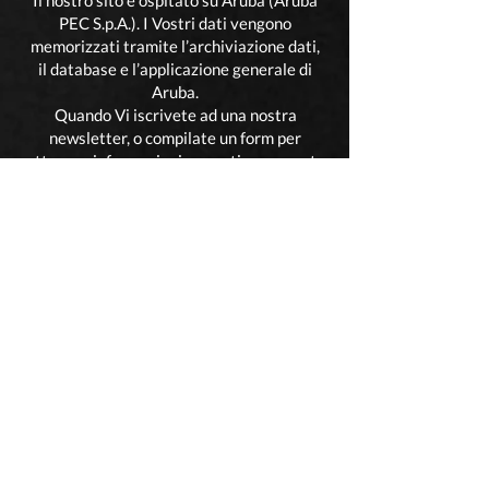
Il nostro sito è ospitato su Aruba (Aruba
PEC S.p.A.). I Vostri dati vengono
memorizzati tramite l’archiviazione dati,
il database e l’applicazione generale di
Aruba.
Quando Vi iscrivete ad una nostra
newsletter, o compilate un form per
ottenere informazioni o sconti come parte
del processo di compravendita,
raccogliamo le informazioni personali.
Quando navigate nel nostro sito,
riceviamo automaticamente l’indirizzo
(IP) del computer per fornire informazioni
che ci aiutano ad identificare il Vostro
browser e il Vostro sistema operativo.
Email di marketing (se applicabile): Con il
Vostro permesso possiamo inviarVi email
riguardanti il nostro sito, nuovi prodotti e
altri aggiornamenti.
Possiamo utilizzare le Informazioni
Personali dell’Utente per inviargli
contenuti promozionali o messaggi via e-