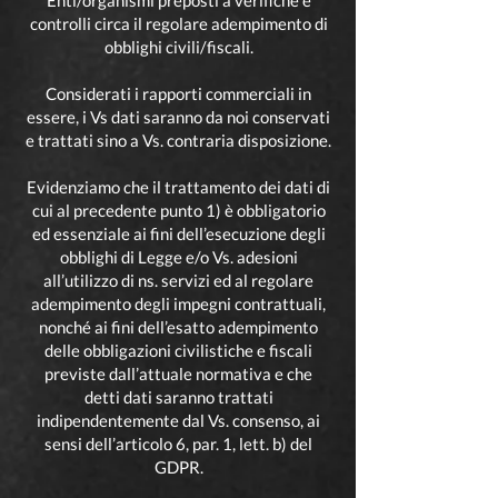
Enti/organismi preposti a verifiche e
controlli circa il regolare adempimento di
obblighi civili/fiscali.
Considerati i rapporti commerciali in
essere, i Vs dati saranno da noi conservati
e trattati sino a Vs. contraria disposizione.
Evidenziamo che il trattamento dei dati di
cui al precedente punto 1) è obbligatorio
ed essenziale ai fini dell’esecuzione degli
obblighi di Legge e/o Vs. adesioni
all’utilizzo di ns. servizi ed al regolare
adempimento degli impegni contrattuali,
nonché ai fini dell’esatto adempimento
delle obbligazioni civilistiche e fiscali
previste dall’attuale normativa e che
detti dati saranno trattati
indipendentemente dal Vs. consenso, ai
sensi dell’articolo 6, par. 1, lett. b) del
GDPR.