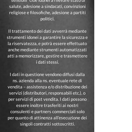
“sensibili” cioè idonei a rilevare stato di
salute, adesione a sindacati, convinzioni
religiose e filosofiche, adesione a partiti
politici.
Il trattamento dei dati avverrà mediante
strumenti idonei a garantire la sicurezza e
la riservatezza, e potrà essere effettuato
anche mediante strumenti automatizzati
atti a memorizzare, gestire e trasmettere
i dati stessi.
I dati in questione vendono diffusi dalla
ns. azienda alla ns. eventuale rete di
vendita – assistenza e/o distribuzione dei
servizi (distributori, responsabili etc.), o
per servizi di post vendita. I dati possono
essere inoltre trasferiti ai nostri
consulenti e partners commerciali solo
per quanto di attinenza all’esecuzione dei
singoli contratti sottoscritti.